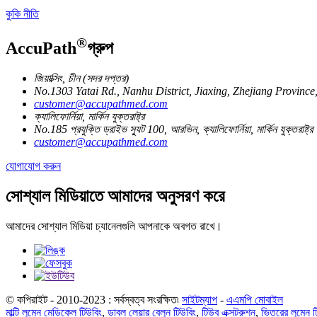
কুকি নীতি
®
AccuPath
গ্রুপ
জিয়াক্সিং, চীন (সদর দপ্তর)
No.1303 Yatai Rd., Nanhu District, Jiaxing, Zhejiang Provinc
customer@accupathmed.com
ক্যালিফোর্নিয়া, মার্কিন যুক্তরাষ্ট্র
No.185 প্রযুক্তি ড্রাইভ স্যুট 100, আরভিন, ক্যালিফোর্নিয়া, মার্কিন যুক্তরাষ্ট্র
customer@accupathmed.com
যোগাযোগ করুন
সোশ্যাল মিডিয়াতে আমাদের অনুসরণ করে
আমাদের সোশ্যাল মিডিয়া চ্যানেলগুলি আপনাকে অবগত রাখে।
© কপিরাইট - 2010-2023 : সর্বস্বত্ব সংরক্ষিত৷
সাইটম্যাপ
-
এএমপি মোবাইল
মাল্টি লুমেন মেডিকেল টিউবিং
,
ডাবল লেয়ার বেলুন টিউবিং
,
টিউব এক্সট্রুশন
,
ভিতরের লুমেন 