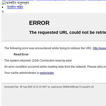
ইমেইল পাঠান
x