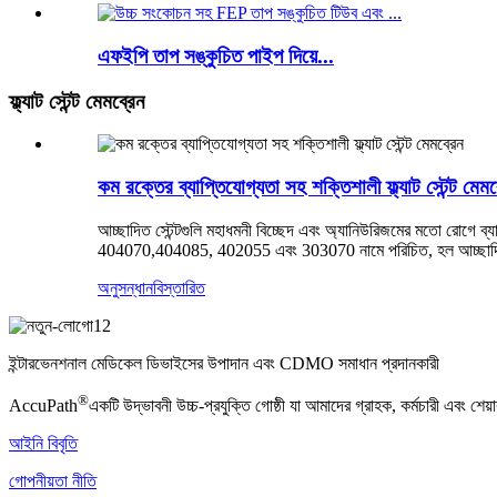
এফইপি তাপ সঙ্কুচিত পাইপ দিয়ে...
ফ্ল্যাট স্টেন্ট মেমব্রেন
কম রক্তের ব্যাপ্তিযোগ্যতা সহ শক্তিশালী ফ্ল্যাট স্টেন্ট মেমব
আচ্ছাদিত স্টেন্টগুলি মহাধমনী বিচ্ছেদ এবং অ্যানিউরিজমের মতো রোগে ব্যাপ
404070,404085, 402055 এবং 303070 নামে পরিচিত, হল আচ্ছাদিত স্টেন
অনুসন্ধান
বিস্তারিত
ইন্টারভেনশনাল মেডিকেল ডিভাইসের উপাদান এবং CDMO সমাধান প্রদানকারী
®
AccuPath
একটি উদ্ভাবনী উচ্চ-প্রযুক্তি গোষ্ঠী যা আমাদের গ্রাহক, কর্মচারী এবং শেয
আইনি বিবৃতি
গোপনীয়তা নীতি