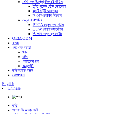
মেডিকেল ইমপ্লান্টেবল টেক্সটাইল
ইন্টিগ্রেটেড স্টেন্ট মেমব্রেন
ফ্ল্যাট স্টেন্ট মেমব্রেন
অ শোষণযোগ্য সিউচার
বেলুন ক্যাথেটার
PTCA বেলুন ক্যাথেটার
OTW বেলুন ক্যাথেটার
পিকেপি বেলুন ক্যাথেটার
OEM/ODM
বাজার
খবর এবং আরো
খবর
ঘটনা
গ্রাহকের গল্প
অন্তর্দৃষ্টি
ডাউনলোড করুন
যোগাযোগ
English
Chinese
বাড়ি
আমরা কি অফার করি