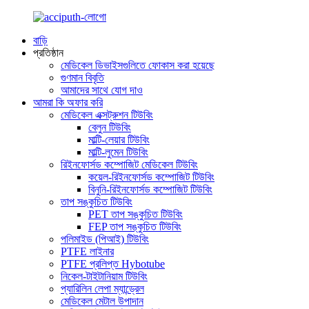
বাড়ি
প্রতিষ্ঠান
মেডিকেল ডিভাইসগুলিতে ফোকাস করা হয়েছে
গুণমান বিবৃতি
আমাদের সাথে যোগ দাও
আমরা কি অফার করি
মেডিকেল এক্সট্রুশন টিউবিং
বেলুন টিউবিং
মাল্টি-লেয়ার টিউবিং
মাল্টি-লুমেন টিউবিং
রিইনফোর্সড কম্পোজিট মেডিকেল টিউবিং
কয়েল-রিইনফোর্সড কম্পোজিট টিউবিং
বিনুনি-রিইনফোর্সড কম্পোজিট টিউবিং
তাপ সঙ্কুচিত টিউবিং
PET তাপ সঙ্কুচিত টিউবিং
FEP তাপ সঙ্কুচিত টিউবিং
পলিমাইড (পিআই) টিউবিং
PTFE লাইনার
PTFE প্রলিপ্ত Hybotube
নিকেল-টাইটানিয়াম টিউবিং
প্যারিলিন লেপা ম্যান্ড্রেল
মেডিকেল মেটাল উপাদান