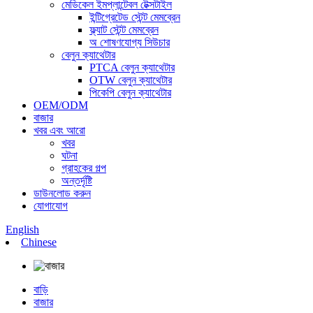
মেডিকেল ইমপ্লান্টেবল টেক্সটাইল
ইন্টিগ্রেটেড স্টেন্ট মেমব্রেন
ফ্ল্যাট স্টেন্ট মেমব্রেন
অ শোষণযোগ্য সিউচার
বেলুন ক্যাথেটার
PTCA বেলুন ক্যাথেটার
OTW বেলুন ক্যাথেটার
পিকেপি বেলুন ক্যাথেটার
OEM/ODM
বাজার
খবর এবং আরো
খবর
ঘটনা
গ্রাহকের গল্প
অন্তর্দৃষ্টি
ডাউনলোড করুন
যোগাযোগ
English
Chinese
বাড়ি
বাজার