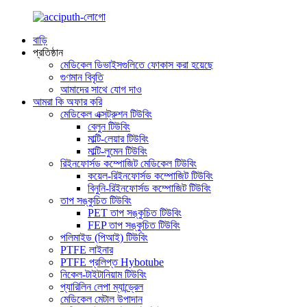
বাড়ি
প্রতিষ্ঠান
মেডিকেল ডিভাইসগুলিতে ফোকাস করা হয়েছে
গুণমান বিবৃতি
আমাদের সাথে যোগ দাও
আমরা কি অফার করি
মেডিকেল এক্সট্রুশন টিউবিং
বেলুন টিউবিং
মাল্টি-লেয়ার টিউবিং
মাল্টি-লুমেন টিউবিং
রিইনফোর্সড কম্পোজিট মেডিকেল টিউবিং
কয়েল-রিইনফোর্সড কম্পোজিট টিউবিং
বিনুনি-রিইনফোর্সড কম্পোজিট টিউবিং
তাপ সঙ্কুচিত টিউবিং
PET তাপ সঙ্কুচিত টিউবিং
FEP তাপ সঙ্কুচিত টিউবিং
পলিমাইড (পিআই) টিউবিং
PTFE লাইনার
PTFE প্রলিপ্ত Hybotube
নিকেল-টাইটানিয়াম টিউবিং
প্যারিলিন লেপা ম্যান্ড্রেল
মেডিকেল মেটাল উপাদান