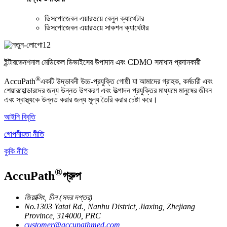
ডিসপোজেবল এয়ারওয়ে বেলুন ক্যাথেটার
ডিসপোজেবল এয়ারওয়ে সাকশন ক্যাথেটার
ইন্টারভেনশনাল মেডিকেল ডিভাইসের উপাদান এবং CDMO সমাধান প্রদানকারী
®
AccuPath
একটি উদ্ভাবনী উচ্চ-প্রযুক্তি গোষ্ঠী যা আমাদের গ্রাহক, কর্মচারী এবং
শেয়ারহোল্ডারদের জন্য উন্নত উপকরণ এবং উত্পাদন প্রযুক্তির মাধ্যমে মানুষের জীবন
এবং স্বাস্থ্যকে উন্নত করার জন্য মূল্য তৈরি করার চেষ্টা করে।
আইনি বিবৃতি
গোপনীয়তা নীতি
কুকি নীতি
®
AccuPath
গ্রুপ
জিয়াক্সিং, চীন (সদর দপ্তর)
No.1303 Yatai Rd., Nanhu District, Jiaxing, Zhejiang
Province, 314000, PRC
customer@accupathmed.com