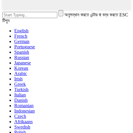
অনুসন্ধান করতে এন্টার বা বন্ধ করতে ESC
টিপুন
English
French
German
Portuguese
Spanish
Russian
Japanese
Korean
Arabic
Irish
Greek
Turkish
Italian
Danish
Romanian
Indonesian
Czech
Afrikaans
Swedish
Polish