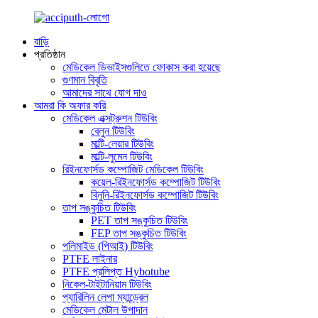
বাড়ি
প্রতিষ্ঠান
মেডিকেল ডিভাইসগুলিতে ফোকাস করা হয়েছে
গুণমান বিবৃতি
আমাদের সাথে যোগ দাও
আমরা কি অফার করি
মেডিকেল এক্সট্রুশন টিউবিং
বেলুন টিউবিং
মাল্টি-লেয়ার টিউবিং
মাল্টি-লুমেন টিউবিং
রিইনফোর্সড কম্পোজিট মেডিকেল টিউবিং
কয়েল-রিইনফোর্সড কম্পোজিট টিউবিং
বিনুনি-রিইনফোর্সড কম্পোজিট টিউবিং
তাপ সঙ্কুচিত টিউবিং
PET তাপ সঙ্কুচিত টিউবিং
FEP তাপ সঙ্কুচিত টিউবিং
পলিমাইড (পিআই) টিউবিং
PTFE লাইনার
PTFE প্রলিপ্ত Hybotube
নিকেল-টাইটানিয়াম টিউবিং
প্যারিলিন লেপা ম্যান্ড্রেল
মেডিকেল মেটাল উপাদান