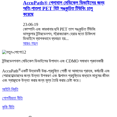
AccuPath® গ্লোবাল মেডিকেল ডিভাইসের জন্য
অতি-পাতলা PET হিট সঙ্কুচিত টিউবিং চালু
করেছে
23-06-19
কোম্পানি এবং কারখানার ছবি PET তাপ সঙ্কুচিত টিউবিং
ভাস্কুলার ইন্টারভেনশন, স্ট্রাকচারাল হেয়ার মতো চিকিৎসা
ডিভাইসে ব্যাপকভাবে ব্যবহৃত হয়...
আরও পড়ুন
ইন্টারভেনশনাল মেডিকেল ডিভাইসের উপাদান এবং CDMO সমাধান প্রদানকারী
®
AccuPath
একটি উদ্ভাবনী উচ্চ-প্রযুক্তি গোষ্ঠী যা আমাদের গ্রাহক, কর্মচারী এবং
শেয়ারহোল্ডারদের জন্য উন্নত উপকরণ এবং উত্পাদন প্রযুক্তির মাধ্যমে মানুষের জীবন
এবং স্বাস্থ্যকে উন্নত করার জন্য মূল্য তৈরি করার চেষ্টা করে।
আইনি বিবৃতি
গোপনীয়তা নীতি
কুকি নীতি