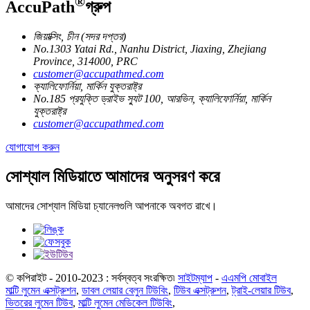
®
AccuPath
গ্রুপ
জিয়াক্সিং, চীন (সদর দপ্তর)
No.1303 Yatai Rd., Nanhu District, Jiaxing, Zhejiang
Province, 314000, PRC
customer@accupathmed.com
ক্যালিফোর্নিয়া, মার্কিন যুক্তরাষ্ট্র
No.185 প্রযুক্তি ড্রাইভ স্যুট 100, আরভিন, ক্যালিফোর্নিয়া, মার্কিন
যুক্তরাষ্ট্র
customer@accupathmed.com
যোগাযোগ করুন
সোশ্যাল মিডিয়াতে আমাদের অনুসরণ করে
আমাদের সোশ্যাল মিডিয়া চ্যানেলগুলি আপনাকে অবগত রাখে।
© কপিরাইট - 2010-2023 : সর্বস্বত্ব সংরক্ষিত৷
সাইটম্যাপ
-
এএমপি মোবাইল
মাল্টি লুমেন এক্সট্রুশন
,
ডাবল লেয়ার বেলুন টিউবিং
,
টিউব এক্সট্রুশন
,
ট্রাই-লেয়ার টিউব
,
ভিতরের লুমেন টিউব
,
মাল্টি লুমেন মেডিকেল টিউবিং
,