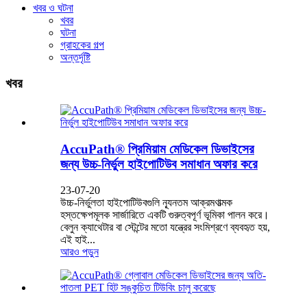
খবর ও ঘটনা
খবর
ঘটনা
গ্রাহকের গল্প
অন্তর্দৃষ্টি
খবর
AccuPath® প্রিমিয়াম মেডিকেল ডিভাইসের
জন্য উচ্চ-নির্ভুল হাইপোটিউব সমাধান অফার করে
23-07-20
উচ্চ-নির্ভুলতা হাইপোটিউবগুলি ন্যূনতম আক্রমণাত্মক
হস্তক্ষেপমূলক সার্জারিতে একটি গুরুত্বপূর্ণ ভূমিকা পালন করে।
বেলুন ক্যাথেটার বা স্টেন্টের মতো যন্ত্রের সংমিশ্রণে ব্যবহৃত হয়,
এই হাই...
আরও পড়ুন