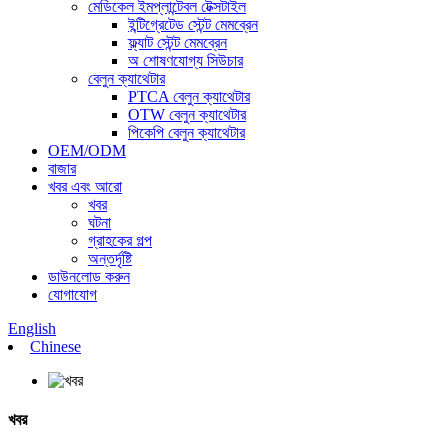
মেডিকেল ইমপ্লান্টেবল টেক্সটাইল
ইন্টিগ্রেটেড স্টেন্ট মেমব্রেন
ফ্ল্যাট স্টেন্ট মেমব্রেন
অ শোষণযোগ্য সিউচার
বেলুন ক্যাথেটার
PTCA বেলুন ক্যাথেটার
OTW বেলুন ক্যাথেটার
পিকেপি বেলুন ক্যাথেটার
OEM/ODM
বাজার
খবর এবং আরো
খবর
ঘটনা
গ্রাহকের গল্প
অন্তর্দৃষ্টি
ডাউনলোড করুন
যোগাযোগ
English
Chinese
খবর