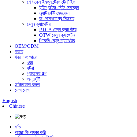
মেডিকেল ইমপ্লান্টেবল টেক্সটাইল
ইন্টিগ্রেটেড স্টেন্ট মেমব্রেন
ফ্ল্যাট স্টেন্ট মেমব্রেন
অ শোষণযোগ্য সিউচার
বেলুন ক্যাথেটার
PTCA বেলুন ক্যাথেটার
OTW বেলুন ক্যাথেটার
পিকেপি বেলুন ক্যাথেটার
OEM/ODM
বাজার
খবর এবং আরো
খবর
ঘটনা
গ্রাহকের গল্প
অন্তর্দৃষ্টি
ডাউনলোড করুন
যোগাযোগ
English
Chinese
বাড়ি
আমরা কি অফার করি