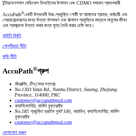
ইন্টারভেনশনাল মেডিকেল ডিভাইসের উপাদান এবং CDMO সমাধান প্রদানকারী
®
AccuPath
একটি উদ্ভাবনী উচ্চ-প্রযুক্তি গোষ্ঠী যা আমাদের গ্রাহক, কর্মচারী এবং
শেয়ারহোল্ডারদের জন্য উন্নত উপকরণ এবং উত্পাদন প্রযুক্তির মাধ্যমে মানুষের জীবন
এবং স্বাস্থ্যকে উন্নত করার জন্য মূল্য তৈরি করার চেষ্টা করে।
আইনি বিবৃতি
গোপনীয়তা নীতি
কুকি নীতি
®
AccuPath
গ্রুপ
জিয়াক্সিং, চীন (সদর দপ্তর)
No.1303 Yatai Rd., Nanhu District, Jiaxing, Zhejiang
Province, 314000, PRC
customer@accupathmed.com
ক্যালিফোর্নিয়া, মার্কিন যুক্তরাষ্ট্র
No.185 প্রযুক্তি ড্রাইভ স্যুট 100, আরভিন, ক্যালিফোর্নিয়া, মার্কিন
যুক্তরাষ্ট্র
customer@accupathmed.com
যোগাযোগ করুন