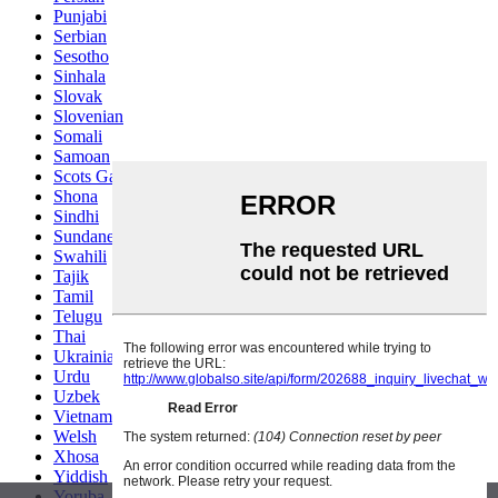
Punjabi
Serbian
Sesotho
Sinhala
Slovak
Slovenian
Somali
Samoan
Scots Gaelic
Shona
Sindhi
Sundanese
Swahili
Tajik
Tamil
Telugu
Thai
Ukrainian
Urdu
Uzbek
Vietnamese
Welsh
Xhosa
Yiddish
Yoruba