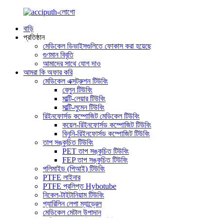
বাড়ি
প্রতিষ্ঠান
মেডিকেল ডিভাইসগুলিতে ফোকাস করা হয়েছে
গুণমান বিবৃতি
আমাদের সাথে যোগ দাও
আমরা কি অফার করি
মেডিকেল এক্সট্রুশন টিউবিং
বেলুন টিউবিং
মাল্টি-লেয়ার টিউবিং
মাল্টি-লুমেন টিউবিং
রিইনফোর্সড কম্পোজিট মেডিকেল টিউবিং
কয়েল-রিইনফোর্সড কম্পোজিট টিউবিং
বিনুনি-রিইনফোর্সড কম্পোজিট টিউবিং
তাপ সঙ্কুচিত টিউবিং
PET তাপ সঙ্কুচিত টিউবিং
FEP তাপ সঙ্কুচিত টিউবিং
পলিমাইড (পিআই) টিউবিং
PTFE লাইনার
PTFE প্রলিপ্ত Hybotube
নিকেল-টাইটানিয়াম টিউবিং
প্যারিলিন লেপা ম্যান্ড্রেল
মেডিকেল মেটাল উপাদান